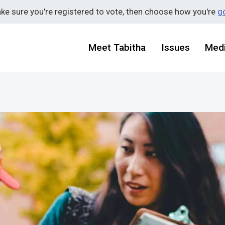
ake sure you're registered to vote, then choose how you're
go
Meet Tabitha
Issues
Med