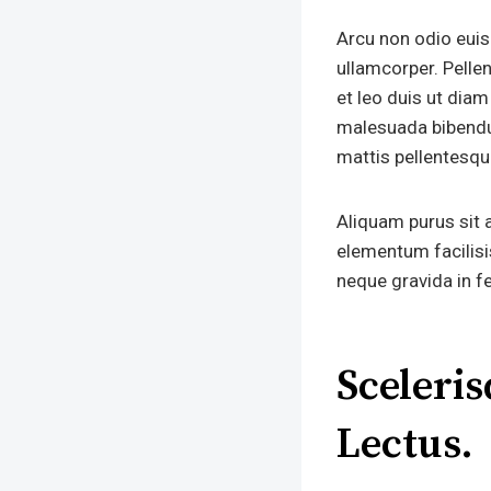
Arcu non odio euism
ullamcorper. Pell
et leo duis ut dia
malesuada bibendum
mattis pellentesqu
Aliquam purus sit 
elementum facilisi
neque gravida in f
Sceleris
Lectus.