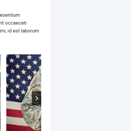
aesentium
int occaecati
imi, id est laborum