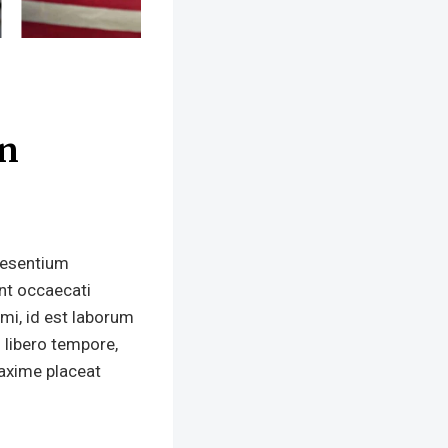
on
aesentium
int occaecati
imi, id est laborum
 libero tempore,
maxime placeat