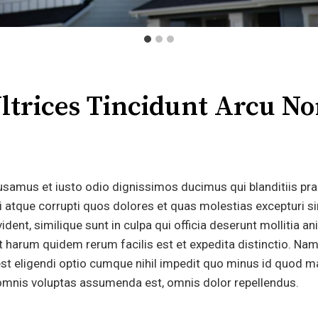
ltrices Tincidunt Arcu N
.
usamus et iusto odio dignissimos ducimus qui blanditiis pr
i atque corrupti quos dolores et quas molestias excepturi s
ident, similique sunt in culpa qui officia deserunt mollitia an
t harum quidem rerum facilis est et expedita distinctio. Nam
st eligendi optio cumque nihil impedit quo minus id quod 
omnis voluptas assumenda est, omnis dolor repellendus.