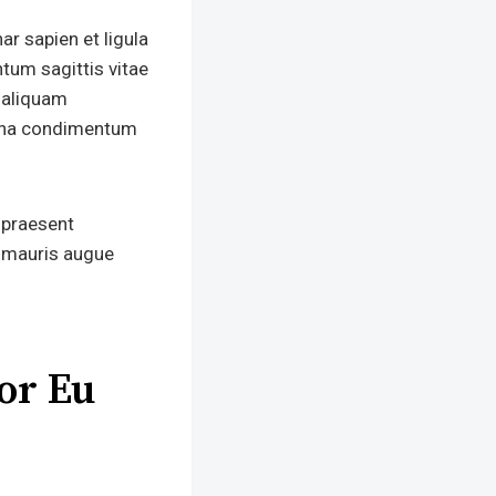
ar sapien et ligula
tum sagittis vitae
s aliquam
 urna condimentum
 praesent
e mauris augue
tor Eu