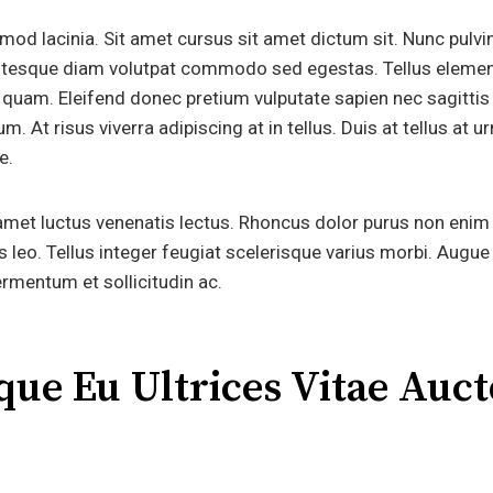
od lacinia. Sit amet cursus sit amet dictum sit. Nunc pulvin
entesque diam volutpat commodo sed egestas. Tellus elemen
m quam. Eleifend donec pretium vulputate sapien nec sagitti
. At risus viverra adipiscing at in tellus. Duis at tellus at
e.
amet luctus venenatis lectus. Rhoncus dolor purus non enim
s leo. Tellus integer feugiat scelerisque varius morbi. Augu
ermentum et sollicitudin ac.
que Eu Ultrices Vitae Auc