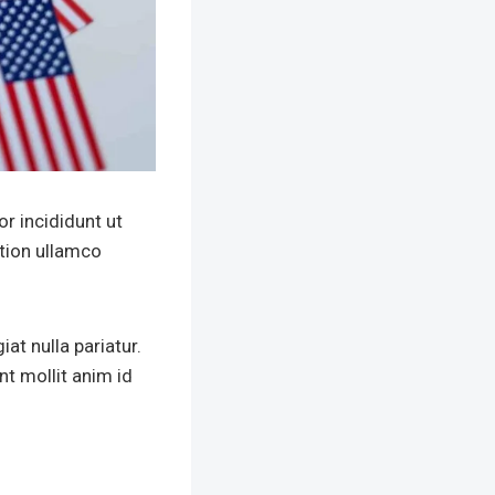
r incididunt ut
ation ullamco
iat nulla pariatur.
nt mollit anim id