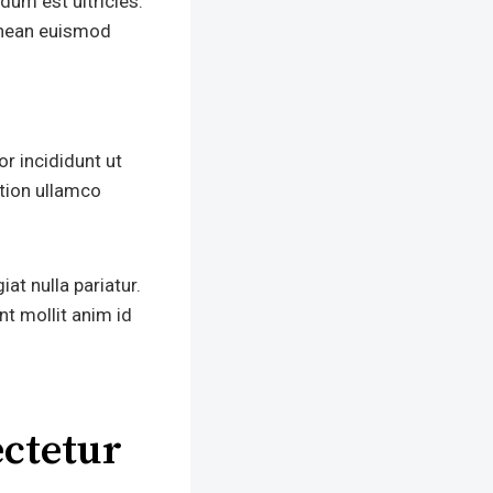
dum est ultricies.
aenean euismod
r incididunt ut
ation ullamco
iat nulla pariatur.
nt mollit anim id
ctetur