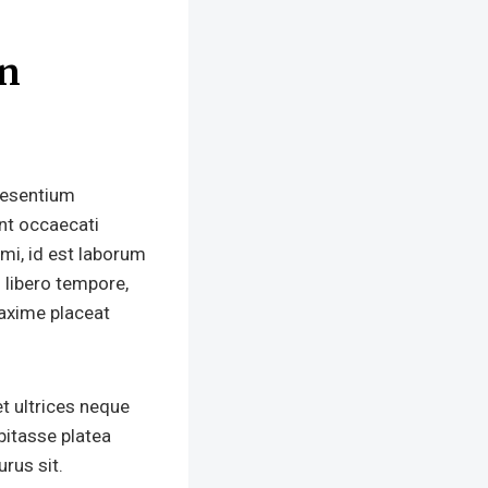
on
aesentium
int occaecati
imi, id est laborum
 libero tempore,
maxime placeat
t ultrices neque
itasse platea
rus sit.