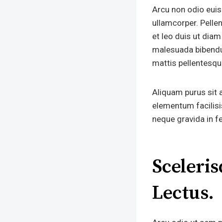
Arcu non odio euism
ullamcorper. Pell
et leo duis ut dia
malesuada bibendum
mattis pellentesqu
Aliquam purus sit 
elementum facilisi
neque gravida in f
Sceleris
Lectus.