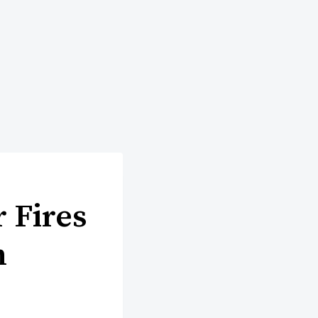
 Fires
n