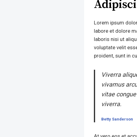
Adipisc
Lorem ipsum dolor 
labore et dolore m
laboris nisi ut ali
voluptate velit ess
proident, sunt in c
Viverra aliqu
vivamus arcu
vitae congue
viverra.
Betty Sanderson
At vero eos et acc