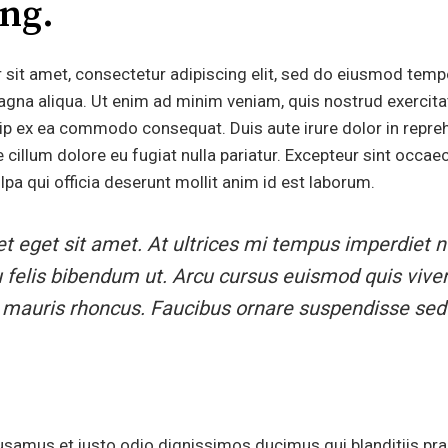
ing.
sit amet, consectetur adipiscing elit, sed do eiusmod tempo
agna aliqua. Ut enim ad minim veniam, quis nostrud exercit
quip ex ea commodo consequat. Duis aute irure dolor in repreh
e cillum dolore eu fugiat nulla pariatur. Excepteur sint occa
ulpa qui officia deserunt mollit anim id est laborum.
et eget sit amet. At ultrices mi tempus imperdiet nu
 felis bibendum ut. Arcu cursus euismod quis viver
 mauris rhoncus. Faucibus ornare suspendisse sed 
usamus et iusto odio dignissimos ducimus qui blanditiis pr