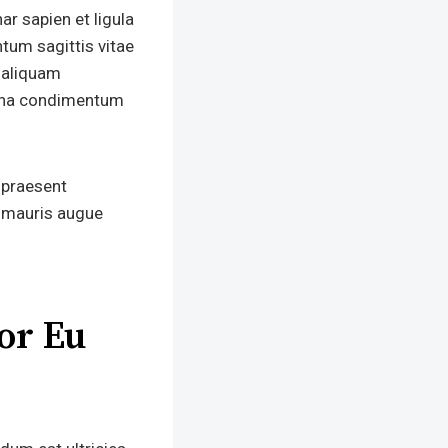
ar sapien et ligula
tum sagittis vitae
s aliquam
 urna condimentum
 praesent
e mauris augue
tor Eu