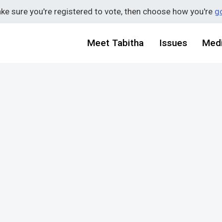
ake sure you're registered to vote, then choose how you're
go
Meet Tabitha
Issues
Med