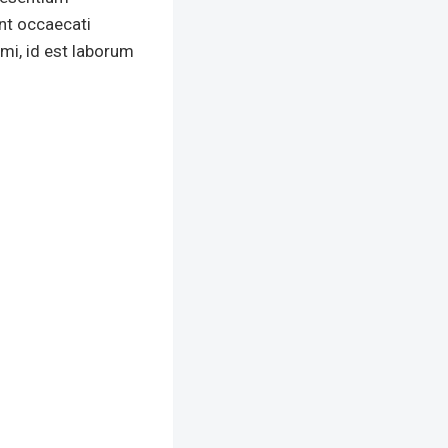
int occaecati
imi, id est laborum