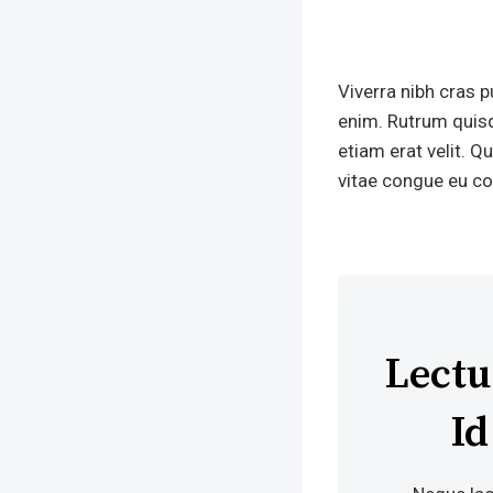
Viverra nibh cras p
enim. Rutrum quisq
etiam erat velit. 
vitae congue eu con
Lectu
I