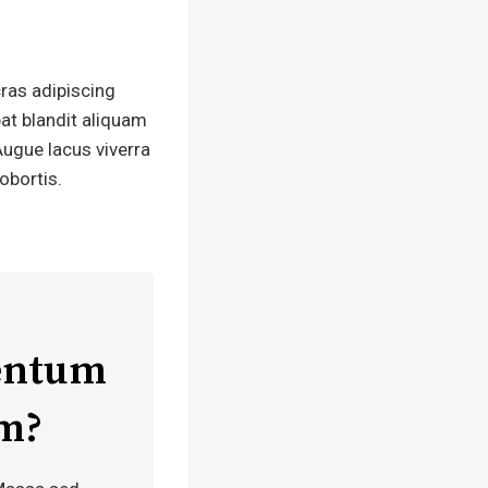
cras adipiscing
at blandit aliquam
Augue lacus viverra
obortis.
mentum
m?