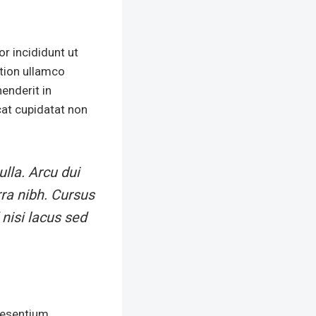
r incididunt ut
ation ullamco
enderit in
ecat cupidatat non
lla. Arcu dui
ra nibh. Cursus
nisi lacus sed
aesentium