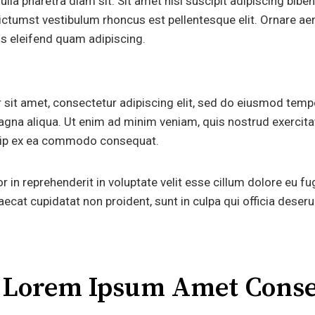
lla pharetra diam sit. Sit amet nisl suscipit adipiscing biben
ictumst vestibulum rhoncus est pellentesque elit. Ornare 
s eleifend quam adipiscing.
sit amet, consectetur adipiscing elit, sed do eiusmod tempo
agna aliqua. Ut enim ad minim veniam, quis nostrud exercit
iquip ex ea commodo consequat.
r in reprehenderit in voluptate velit esse cillum dolore eu fug
ecat cupidatat non proident, sunt in culpa qui officia deseru
t Lorem Ipsum Amet Conse