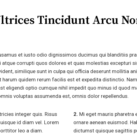
ltrices Tincidunt Arcu N
.
usamus et iusto odio dignissimos ducimus qui blanditiis pr
i atque corrupti quos dolores et quas molestias excepturi s
ident, similique sunt in culpa qui officia deserunt mollitia an
t harum quidem rerum facilis est et expedita distinctio. Nam
st eligendi optio cumque nihil impedit quo minus id quod 
omnis voluptas assumenda est, omnis dolor repellendus.
ricies integer quis. Risus
2.
Mi eget mauris pharetra e
uisque id diam vel. Lorem
ornare aenean euismod. Hab
orttitor leo a diam.
dictumst quisque sagittis pu