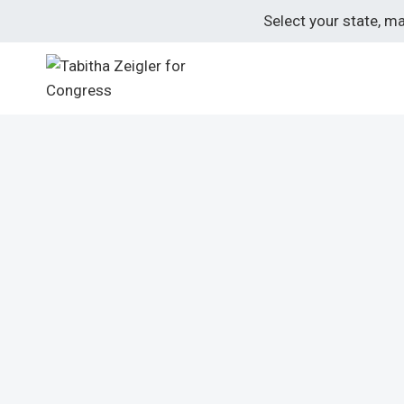
Skip
Select your state, m
to
content