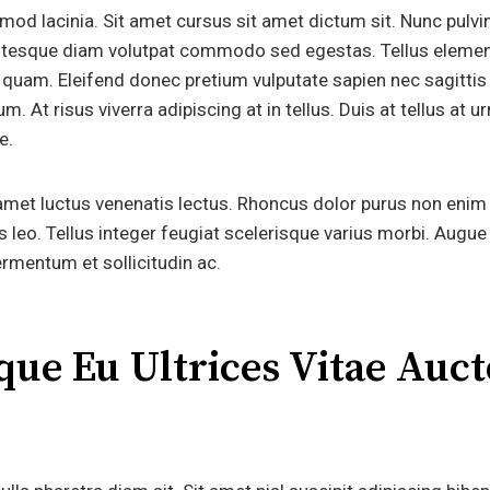
od lacinia. Sit amet cursus sit amet dictum sit. Nunc pulvin
entesque diam volutpat commodo sed egestas. Tellus elemen
m quam. Eleifend donec pretium vulputate sapien nec sagitti
. At risus viverra adipiscing at in tellus. Duis at tellus at
e.
amet luctus venenatis lectus. Rhoncus dolor purus non enim
s leo. Tellus integer feugiat scelerisque varius morbi. Augu
ermentum et sollicitudin ac.
que Eu Ultrices Vitae Auc